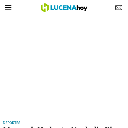
POLÍTICA
AYUNTAMIENTO
ELECCIONES
SUCESOS
ECONOMÍA
DESARROLLO LOCAL
LUCENA EMPRESAS
OCIO
COFRADÍAS
DEPORTES