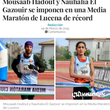
Mousaab Hadout y Nauhalia El
DEPORTES
Gazouir se imponen en una Media
Maratón de Lucena de récord
COMPETICIONES
DEPORTE BASE
Redacción
09 de Marzo de 2025
Comentarios
OPINIÓN
VENTANA CIUDADANA
CÓRDOBA
PROVINCIA
SUBBÉTICA HOY
SALUD
OBRAS
Mousaab Hadout y Nauhalia El Gazouir se imponen en la Media Maratón
de Lucena
NECROLÓGICAS