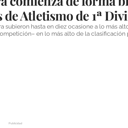
a comienza de forma bri
 de Atletismo de 1ª Div
a subieron hasta en diez ocasione a lo más alto
mpetición– en lo más alto de la clasificación p