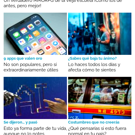
Un verdadero MMORPG de la vieja escuela ¡Cómo los de
antes, pero mejor!
9 apps que valen oro
¿Sabes qué baja tu ánimo?
No son populares, pero sí
Lo haces todos los días y
extraordinariamente útiles
afecta cómo te sientes
Se dijeron… y pasó
Costumbres que no creerás
Esto ya forma parte de tu vida,
¿Qué pensarías si esto fuera
aunque no lo notes
normal en tu país?