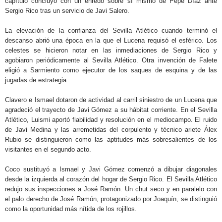
capítulo concluyó con un enredo sobre sí mismo de Pepe Díaz ante
Sergio Rico tras un servicio de Javi Salero.
La elevación de la confianza del Sevilla Atlético cuando terminó el
descanso abrió una época en la que el Lucena requisó el esférico. Los
celestes se hicieron notar en las inmediaciones de Sergio Rico y
agobiaron periódicamente al Sevilla Atlético. Otra invención de Falete
eligió a Sarmiento como ejecutor de los saques de esquina y de las
jugadas de estrategia.
Clavero e Ismael dotaron de actividad al carril siniestro de un Lucena que
agradeció el trayecto de Javi Gómez a su hábitat corriente. En el Sevilla
Atlético, Luismi aportó fiabilidad y resolución en el mediocampo. El ruido
de Javi Medina y las arremetidas del corpulento y técnico ariete Álex
Rubio se distinguieron como las aptitudes más sobresalientes de los
visitantes en el segundo acto.
Coco sustituyó a Ismael y Javi Gómez comenzó a dibujar diagonales
desde la izquierda al corazón del hogar de Sergio Rico. El Sevilla Atlético
redujo sus inspecciones a José Ramón. Un chut seco y en paralelo con
el palo derecho de José Ramón, protagonizado por Joaquín, se distinguió
como la oportunidad más nítida de los rojillos.