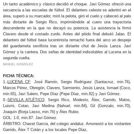
Un tanto académico y clásico decidió el choque. Javi Gómez ofreció una
secuencia a las escuelas de fútbol. El delantero celeste se adentró en el
área, superó a su marcador, miró la pelota, giró el cuelo y cabeceó al palo
más distante de Sergio Rico, imprimiéndole al cuero una trayectoria
descendente en la que no decayó su potencia. La asistencia la firmó
Clavero desde el costado zurdo. Antes del pitido final debutó Jalao. El
delantero del fútbol base lucentinista remachó fuera del arco un despeje
del guardameta sevillista tras un distante chut de Jesús Lanza. Javi
Gómez y la cantera. Dos señas de identidad indisolubles al Lucena en la
segunda vuelta.
MANUEL GONZÁLEZ
FICHA TÉCNICA:
1.-
LUCENA CF
: José Ramón, Sergio Rodríguez (Santacruz, min.76),
Marcos Pérez, Obregón, Clavero, Sarmiento, Jesús Lanza, Ismael (Coco,
min.65), Javi Salero, Pepe Díaz (Pepe Díaz, min.82) y Javi Gómez.
0.-
SEVILLA ATLÉTICO
: Sergio Rico, Modesto, Álex, Garrido, Matos,
Luismi, Cotan, Javi Medina (Nahuel, min.84), Gil (Gonzalo, min.70),
Joaquín (Borja Lasso, min.76) y Álex Rubio.
GOL: 1-0, min.87: Javi Gómez.
ÁRBITRO: Chavet García, del colegio andaluz. Amonestó a los visitantes
Garrido, Álex T Cotán y a los locales Pepe Díaz,