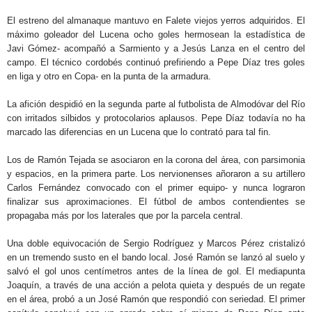
El estreno del almanaque mantuvo en Falete viejos yerros adquiridos. El
máximo goleador del Lucena ocho goles hermosean la estadística de
Javi Gómez- acompañó a Sarmiento y a Jesús Lanza en el centro del
campo. El técnico cordobés continuó prefiriendo a Pepe Díaz tres goles
en liga y otro en Copa- en la punta de la armadura.
La afición despidió en la segunda parte al futbolista de Almodóvar del Río
con irritados silbidos y protocolarios aplausos. Pepe Díaz todavía no ha
marcado las diferencias en un Lucena que lo contrató para tal fin.
Los de Ramón Tejada se asociaron en la corona del área, con parsimonia
y espacios, en la primera parte. Los nervionenses añoraron a su artillero
Carlos Fernández convocado con el primer equipo- y nunca lograron
finalizar sus aproximaciones. El fútbol de ambos contendientes se
propagaba más por los laterales que por la parcela central.
Una doble equivocación de Sergio Rodríguez y Marcos Pérez cristalizó
en un tremendo susto en el bando local. José Ramón se lanzó al suelo y
salvó el gol unos centímetros antes de la línea de gol. El mediapunta
Joaquín, a través de una acción a pelota quieta y después de un regate
en el área, probó a un José Ramón que respondió con seriedad. El primer