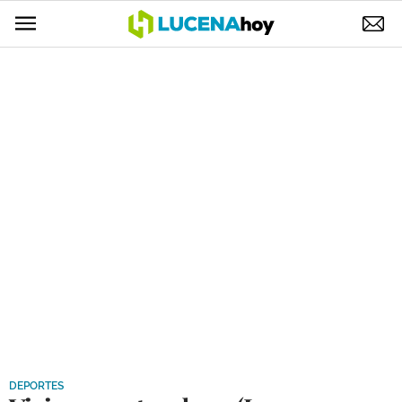
POLÍTICA
AYUNTAMIENTO
ELECCIONES
SUCESOS
ECONOMÍA
DESARROLLO LOCAL
LUCENA EMPRESAS
OCIO
COFRADÍAS
DEPORTES