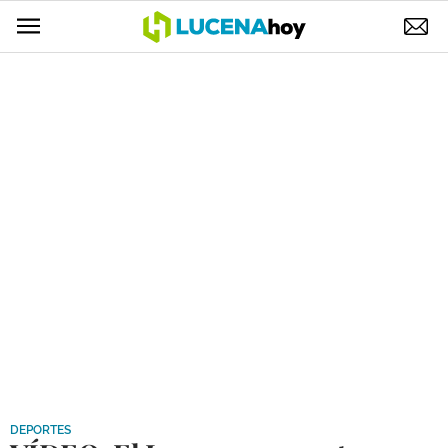
POLÍTICA
AYUNTAMIENTO
ELECCIONES
SUCESOS
ECONOMÍA
DESARROLLO LOCAL
LUCENA EMPRESAS
OCIO
COFRADÍAS
DEPORTES