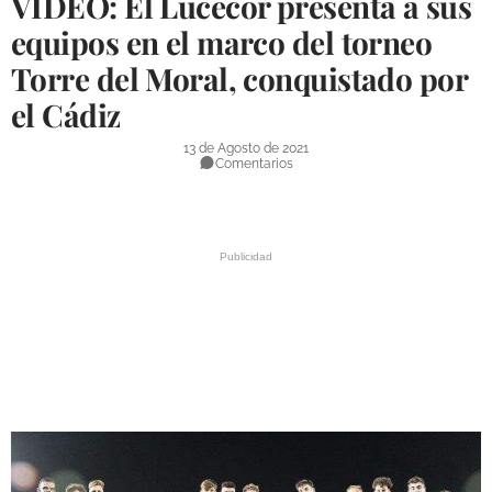
VÍDEO: El Lucecor presenta a sus
DEPORTES
equipos en el marco del torneo
Torre del Moral, conquistado por
COMPETICIONES
el Cádiz
DEPORTE BASE
13 de Agosto de 2021
OPINIÓN
Comentarios
VENTANA CIUDADANA
CÓRDOBA
PROVINCIA
SUBBÉTICA HOY
SALUD
OBRAS
NECROLÓGICAS