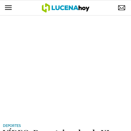
POLÍTICA
AYUNTAMIENTO
ELECCIONES
SUCESOS
ECONOMÍA
DESARROLLO LOCAL
LUCENA EMPRESAS
OCIO
COFRADÍAS
DEPORTES