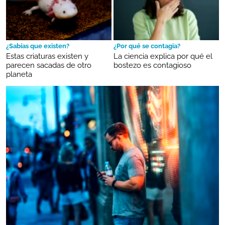
¿Sabías que existen?
¿Por qué se contagia?
Estas criaturas existen y
La ciencia explica por qué el
parecen sacadas de otro
bostezo es contagioso
planeta