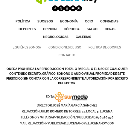
POLÍTICA
SUCESOS
ECONOMÍA
OCIO
COFRADÍAS
DEPORTES
OPINIÓN
CÓRDOBA
SALUD
OBRAS
NECROLÓGICAS
GALERÍAS
¿QUIÉNES SOMOS?
CONDICIONES DE USO
POLÍTICA DE COOKIES
CONTACTO
QUEDA PROHIBIDA LA REPRODUCCION TOTAL O PARCIAL O EL USO DE CUALQUIER
CONTENIDO ESCRITO, GRÁFICO, SONORO O AUDIOVISUAL PROPIEDAD DE ESTE
PERIÓDICO SIN CONTAR CON LA CORRESPONDIENTE AUTORIZACIÓN POR ESCRITO
DEL EDITOR.
EDITA:
DIRECTOR:
JOSÉ MARÍA GARCÍA SÁNCHEZ
REDACCIÓN:
JULIO ROMERO DE TORRES, 21. LOCAL 5. LUCENA
TELÉFONO Y WHATSAPP REDACCIÓN/PUBLICIDAD:
676 286 936
MAIL REDACCIÓN/PUBLICIDAD:
LUCENAHOY@LUCENAHOY.COM