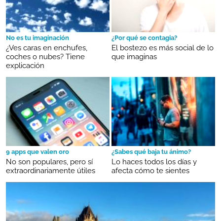
No es tu imaginación
¿Por qué se contagia?
¿Ves caras en enchufes,
El bostezo es más social de lo
coches o nubes? Tiene
que imaginas
explicación
9 apps que valen oro
¿Sabes qué baja tu ánimo?
No son populares, pero sí
Lo haces todos los días y
extraordinariamente útiles
afecta cómo te sientes