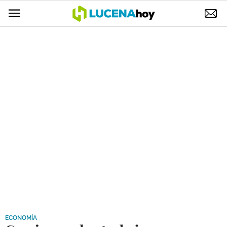
POLÍTICA
AYUNTAMIENTO
ELECCIONES
SUCESOS
ECONOMÍA
DESARROLLO LOCAL
LUCENA EMPRESAS
OCIO
COFRADÍAS
ECONOMÍA