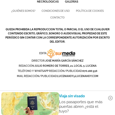
NECROLÓGICAS
GALERÍAS
¿QUIÉNES SOMOS?
CONDICIONES DE USO
POLÍTICA DE COOKIES
CONTACTO
QUEDA PROHIBIDA LA REPRODUCCION TOTAL O PARCIAL O EL USO DE CUALQUIER
CONTENIDO ESCRITO, GRÁFICO, SONORO O AUDIOVISUAL PROPIEDAD DE ESTE
PERIÓDICO SIN CONTAR CON LA CORRESPONDIENTE AUTORIZACIÓN POR ESCRITO
DEL EDITOR.
EDITA:
DIRECTOR:
JOSÉ MARÍA GARCÍA SÁNCHEZ
REDACCIÓN:
JULIO ROMERO DE TORRES, 21. LOCAL 5. LUCENA
TELÉFONO Y WHATSAPP REDACCIÓN/PUBLICIDAD:
676 286 936
MAIL REDACCIÓN/PUBLICIDAD:
LUCENAHOY@LUCENAHOY.COM
Viaja sin visado
Los pasaportes que más
puertas abren ¿está el
tuyo?