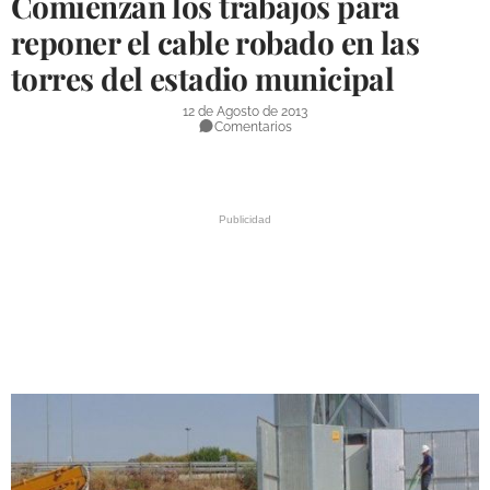
Comienzan los trabajos para
DEPORTES
reponer el cable robado en las
torres del estadio municipal
COMPETICIONES
DEPORTE BASE
12 de Agosto de 2013
Comentarios
OPINIÓN
VENTANA CIUDADANA
CÓRDOBA
PROVINCIA
SUBBÉTICA HOY
SALUD
OBRAS
NECROLÓGICAS