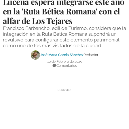
Lucena espera integrarse este año
DEPORTES
en la 'Ruta Bética Romana' con el
alfar de Los Tejares
COMPETICIONES
Francisco Barbancho, edil de Turismo, considera que la
DEPORTE BASE
integración en la Ruta Bética Romana supondrá un
revulsivo para configurar este elemento patrimonial
OPINIÓN
como uno de los más visitados de la ciudad
VENTANA CIUDADANA
José María García Sánchez
Redactor
10 de Febrero de 2025
CÓRDOBA
Comentarios
PROVINCIA
SUBBÉTICA HOY
SALUD
OBRAS
NECROLÓGICAS