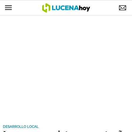
POLÍTICA
AYUNTAMIENTO
ELECCIONES
SUCESOS
ECONOMÍA
DESARROLLO LOCAL
LUCENA EMPRESAS
OCIO
COFRADÍAS
DESARROLLO LOCAL