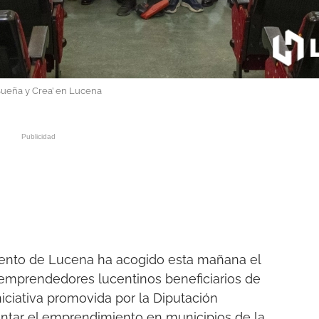
ueña y Crea’ en Lucena
iento de Lucena ha acogido esta mañana el
 emprendedores lucentinos beneficiarios de
niciativa promovida por la Diputación
ntar el emprendimiento en municipios de la