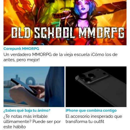
Corepunk MMORPG
Un verdadero MMORPG de la vieja escuela ¡Cómo los de
antes, pero mejor!
¿Sabes qué baja tu ánimo?
iPhone que combina contigo
¿Te notas más irritable
El accesorio inesperado que
últimamente? Puede ser por
transforma tu outfit
este hábito