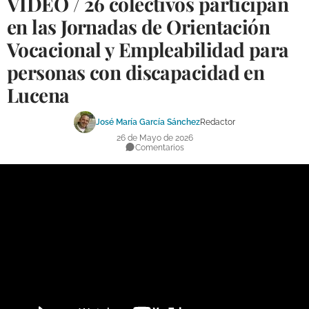
VÍDEO / 26 colectivos participan
DEPORTES
en las Jornadas de Orientación
Vocacional y Empleabilidad para
COMPETICIONES
personas con discapacidad en
DEPORTE BASE
Lucena
OPINIÓN
José María García Sánchez
Redactor
VENTANA CIUDADANA
26 de Mayo de 2026
Comentarios
CÓRDOBA
PROVINCIA
SUBBÉTICA HOY
SALUD
OBRAS
NECROLÓGICAS