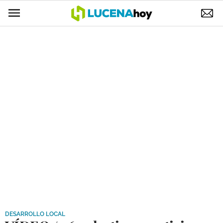
POLÍTICA
AYUNTAMIENTO
ELECCIONES
SUCESOS
ECONOMÍA
DESARROLLO LOCAL
LUCENA EMPRESAS
OCIO
COFRADÍAS
DESARROLLO LOCAL