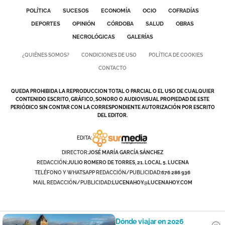
POLÍTICA
SUCESOS
ECONOMÍA
OCIO
COFRADÍAS
DEPORTES
OPINIÓN
CÓRDOBA
SALUD
OBRAS
NECROLÓGICAS
GALERÍAS
¿QUIÉNES SOMOS?
CONDICIONES DE USO
POLÍTICA DE COOKIES
CONTACTO
QUEDA PROHIBIDA LA REPRODUCCION TOTAL O PARCIAL O EL USO DE CUALQUIER
CONTENIDO ESCRITO, GRÁFICO, SONORO O AUDIOVISUAL PROPIEDAD DE ESTE
PERIÓDICO SIN CONTAR CON LA CORRESPONDIENTE AUTORIZACIÓN POR ESCRITO
DEL EDITOR.
EDITA:
DIRECTOR:
JOSÉ MARÍA GARCÍA SÁNCHEZ
REDACCIÓN:
JULIO ROMERO DE TORRES, 21. LOCAL 5. LUCENA
TELÉFONO Y WHATSAPP REDACCIÓN/PUBLICIDAD:
676 286 936
MAIL REDACCIÓN/PUBLICIDAD:
LUCENAHOY@LUCENAHOY.COM
Dónde viajar en 2026