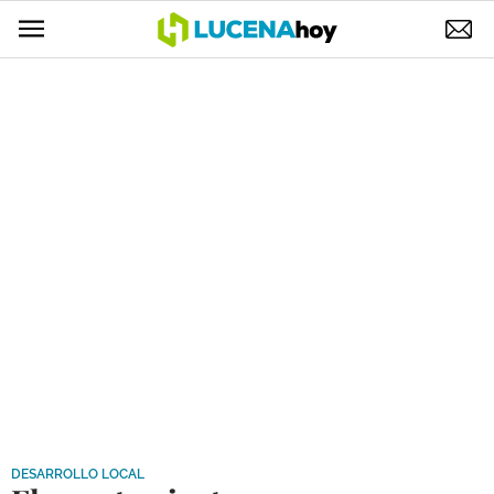
POLÍTICA
AYUNTAMIENTO
ELECCIONES
SUCESOS
ECONOMÍA
DESARROLLO LOCAL
LUCENA EMPRESAS
OCIO
COFRADÍAS
DESARROLLO LOCAL