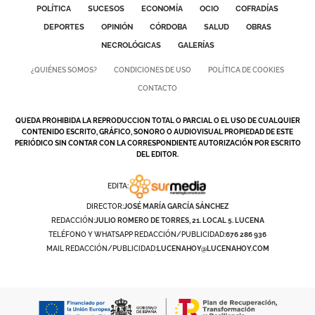
POLÍTICA
SUCESOS
ECONOMÍA
OCIO
COFRADÍAS
DEPORTES
OPINIÓN
CÓRDOBA
SALUD
OBRAS
NECROLÓGICAS
GALERÍAS
¿QUIÉNES SOMOS?
CONDICIONES DE USO
POLÍTICA DE COOKIES
CONTACTO
QUEDA PROHIBIDA LA REPRODUCCION TOTAL O PARCIAL O EL USO DE CUALQUIER
CONTENIDO ESCRITO, GRÁFICO, SONORO O AUDIOVISUAL PROPIEDAD DE ESTE
PERIÓDICO SIN CONTAR CON LA CORRESPONDIENTE AUTORIZACIÓN POR ESCRITO
DEL EDITOR.
EDITA:
DIRECTOR:
JOSÉ MARÍA GARCÍA SÁNCHEZ
REDACCIÓN:
JULIO ROMERO DE TORRES, 21. LOCAL 5. LUCENA
TELÉFONO Y WHATSAPP REDACCIÓN/PUBLICIDAD:
676 286 936
MAIL REDACCIÓN/PUBLICIDAD:
LUCENAHOY@LUCENAHOY.COM