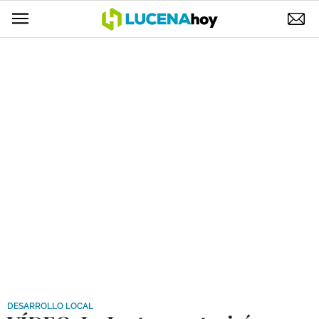
POLÍTICA
AYUNTAMIENTO
ELECCIONES
SUCESOS
ECONOMÍA
DESARROLLO LOCAL
LUCENA EMPRESAS
OCIO
COFRADÍAS
DESARROLLO LOCAL