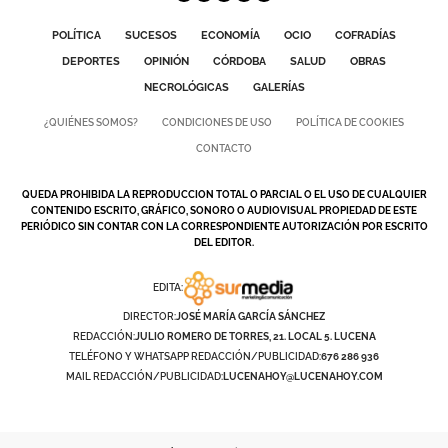
POLÍTICA
SUCESOS
ECONOMÍA
OCIO
COFRADÍAS
DEPORTES
OPINIÓN
CÓRDOBA
SALUD
OBRAS
NECROLÓGICAS
GALERÍAS
¿QUIÉNES SOMOS?
CONDICIONES DE USO
POLÍTICA DE COOKIES
CONTACTO
QUEDA PROHIBIDA LA REPRODUCCION TOTAL O PARCIAL O EL USO DE CUALQUIER
CONTENIDO ESCRITO, GRÁFICO, SONORO O AUDIOVISUAL PROPIEDAD DE ESTE
PERIÓDICO SIN CONTAR CON LA CORRESPONDIENTE AUTORIZACIÓN POR ESCRITO
DEL EDITOR.
EDITA:
DIRECTOR:
JOSÉ MARÍA GARCÍA SÁNCHEZ
REDACCIÓN:
JULIO ROMERO DE TORRES, 21. LOCAL 5. LUCENA
TELÉFONO Y WHATSAPP REDACCIÓN/PUBLICIDAD:
676 286 936
MAIL REDACCIÓN/PUBLICIDAD:
LUCENAHOY@LUCENAHOY.COM