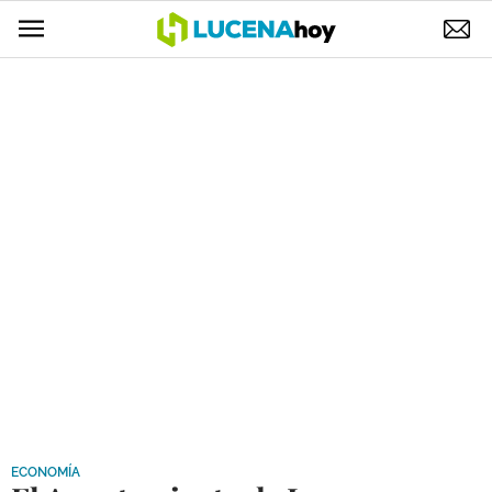
POLÍTICA
AYUNTAMIENTO
ELECCIONES
SUCESOS
ECONOMÍA
DESARROLLO LOCAL
LUCENA EMPRESAS
OCIO
COFRADÍAS
ECONOMÍA