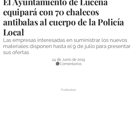
El Ayuntamiento de Lucena
DEPORTES
equipará con 70 chalecos
antibalas al cuerpo de la Policía
COMPETICIONES
Local
DEPORTE BASE
Las empresas interesadas en suministrar los nuevos
OPINIÓN
materiales disponen hasta el 9 de julio para presentar
sus ofertas
VENTANA CIUDADANA
24 de Junio de 2019
Comentarios
CÓRDOBA
PROVINCIA
SUBBÉTICA HOY
SALUD
OBRAS
NECROLÓGICAS