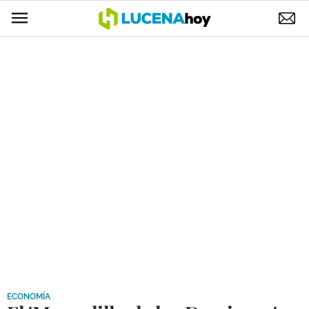
POLÍTICA
AYUNTAMIENTO
ELECCIONES
SUCESOS
ECONOMÍA
DESARROLLO LOCAL
LUCENA EMPRESAS
OCIO
COFRADÍAS
ECONOMÍA