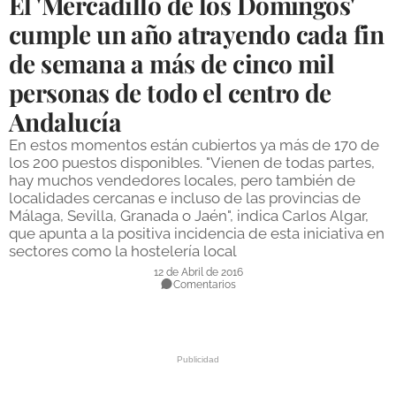
El 'Mercadillo de los Domingos'
DEPORTES
cumple un año atrayendo cada fin
de semana a más de cinco mil
COMPETICIONES
personas de todo el centro de
DEPORTE BASE
Andalucía
OPINIÓN
En estos momentos están cubiertos ya más de 170 de
VENTANA CIUDADANA
los 200 puestos disponibles. "Vienen de todas partes,
hay muchos vendedores locales, pero también de
CÓRDOBA
localidades cercanas e incluso de las provincias de
Málaga, Sevilla, Granada o Jaén", indica Carlos Algar,
que apunta a la positiva incidencia de esta iniciativa en
PROVINCIA
sectores como la hostelería local
SUBBÉTICA HOY
12 de Abril de 2016
Comentarios
SALUD
OBRAS
NECROLÓGICAS