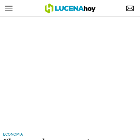
POLÍTICA
AYUNTAMIENTO
ELECCIONES
SUCESOS
ECONOMÍA
DESARROLLO LOCAL
LUCENA EMPRESAS
OCIO
COFRADÍAS
ECONOMÍA