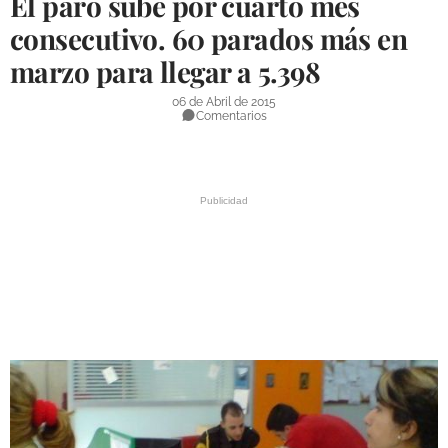
El paro sube por cuarto mes
DEPORTES
consecutivo. 60 parados más en
marzo para llegar a 5.398
COMPETICIONES
DEPORTE BASE
06 de Abril de 2015
Comentarios
OPINIÓN
VENTANA CIUDADANA
CÓRDOBA
PROVINCIA
SUBBÉTICA HOY
SALUD
OBRAS
NECROLÓGICAS