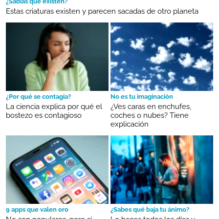
¿Sabías que existen?
Estas criaturas existen y parecen sacadas de otro planeta
¿Por qué se contagia?
No es tu imaginación
La ciencia explica por qué el
¿Ves caras en enchufes,
bostezo es contagioso
coches o nubes? Tiene
explicación
9 apps que valen oro
¿Sabes qué baja tu ánimo?