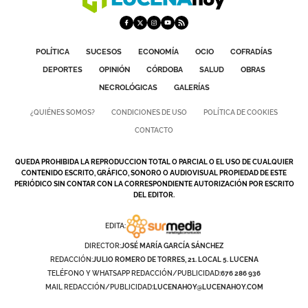
POLÍTICA
SUCESOS
ECONOMÍA
OCIO
COFRADÍAS
DEPORTES
OPINIÓN
CÓRDOBA
SALUD
OBRAS
NECROLÓGICAS
GALERÍAS
¿QUIÉNES SOMOS?
CONDICIONES DE USO
POLÍTICA DE COOKIES
CONTACTO
QUEDA PROHIBIDA LA REPRODUCCION TOTAL O PARCIAL O EL USO DE CUALQUIER
CONTENIDO ESCRITO, GRÁFICO, SONORO O AUDIOVISUAL PROPIEDAD DE ESTE
PERIÓDICO SIN CONTAR CON LA CORRESPONDIENTE AUTORIZACIÓN POR ESCRITO
DEL EDITOR.
EDITA:
DIRECTOR:
JOSÉ MARÍA GARCÍA SÁNCHEZ
REDACCIÓN:
JULIO ROMERO DE TORRES, 21. LOCAL 5. LUCENA
TELÉFONO Y WHATSAPP REDACCIÓN/PUBLICIDAD:
676 286 936
MAIL REDACCIÓN/PUBLICIDAD:
LUCENAHOY@LUCENAHOY.COM