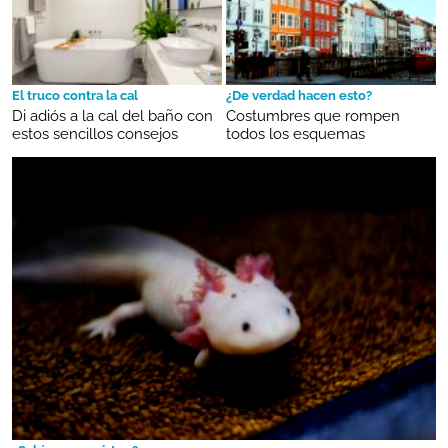
El truco contra la cal
¿De verdad hacen esto?
Di adiós a la cal del baño con
Costumbres que rompen
estos sencillos consejos
todos los esquemas