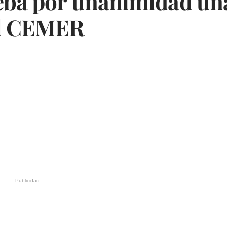
eba por unanimidad un
al CEMER