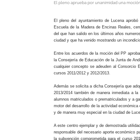
El pleno aprueba por unanimidad una moció
.
El pleno del ayuntamiento de Lucena aprobó
Escuela de la Madera de Encinas Reales, centr
del que han salido en los últimos años numeros
ciudad y que ha venido mostrando un incondici
Entre los acuerdos de la moción del PP aprobad
la Consejería de Educación de la Junta de And
cualquier concepto se adeuden al Consorcio 
cursos 2011/2012 y 2012/2013.
Además se solicita a dicha Consejería que adop
2013/2014 también de manera inmediata a la 
alumnos matriculados o prematriculados y a g
motor del desarrollo de la actividad económica 
y de manera muy especial en la ciudad de Luc
A este centro ejemplar y de demostrada utilidad
responsable del necesario aporte económico pa
la subvención comprometida para el curso 201