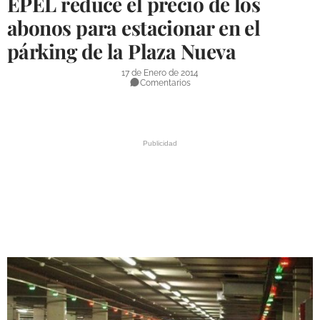
EPEL reduce el precio de los
DEPORTES
abonos para estacionar en el
párking de la Plaza Nueva
COMPETICIONES
DEPORTE BASE
17 de Enero de 2014
Comentarios
OPINIÓN
VENTANA CIUDADANA
CÓRDOBA
PROVINCIA
SUBBÉTICA HOY
SALUD
OBRAS
NECROLÓGICAS