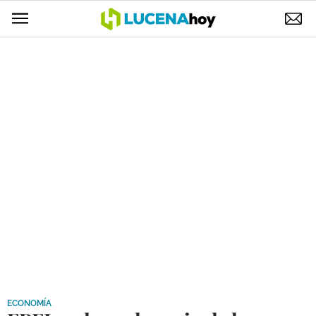
POLÍTICA
AYUNTAMIENTO
ELECCIONES
SUCESOS
ECONOMÍA
DESARROLLO LOCAL
LUCENA EMPRESAS
OCIO
COFRADÍAS
ECONOMÍA