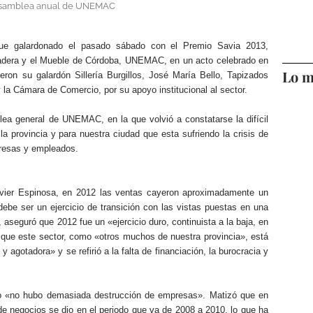
a asamblea anual de UNEMAC
 fue galardonado el pasado sábado con el Premio Savia 2013,
 Madera y el Mueble de Córdoba, UNEMAC, en un acto celebrado en
Lo m
eron su galardón Sillería Burgillos, José María Bello, Tapizados
 la Cámara de Comercio, por su apoyo institucional al sector.
ea general de UNEMAC, en la que volvió a constatarse la difícil
la provincia y para nuestra ciudad que esta sufriendo la crisis de
resas y empleados.
Javier Espinosa, en 2012 las ventas cayeron aproximadamente un
ebe ser un ejercicio de transición con las vistas puestas en una
 aseguró que 2012 fue un «ejercicio duro, continuista a la baja, en
 que este sector, como «otros muchos de nuestra provincia», está
y agotadora» y se refirió a la falta de financiación, la burocracia y
.
o «no hubo demasiada destrucción de empresas». Matizó que en
a de negocios se dio en el periodo que va de 2008 a 2010, lo que ha