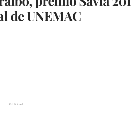
albo, premio Savia 201
ual de UNEMAC