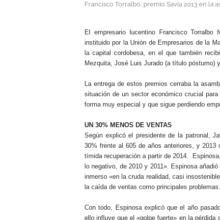
Francisco Torralbo, premio Savia 2013 en l
.
El empresario lucentino Francisco Torralbo
instituido por la Unión de Empresarios de la
la capital cordobesa, en el que también recibi
Mezquita, José Luis Jurado (a título póstumo) y
La entrega de estos premios cerraba la asambl
situación de un sector económico crucial para 
forma muy especial y que sigue perdiendo emp
UN 30% MENOS DE VENTAS
Según explicó el presidente de la patronal, 
30% frente al 605 de años anteriores, y 2013 d
tímida recuperación a partir de 2014. Espinosa,
lo negativo, de 2010 y 2011». Espinosa añadió
inmerso «en la cruda realidad, casi insostenible 
la caída de ventas como principales problemas
Con todo, Espinosa explicó que el año pasad
ello influye que el «golpe fuerte» en la pérdid