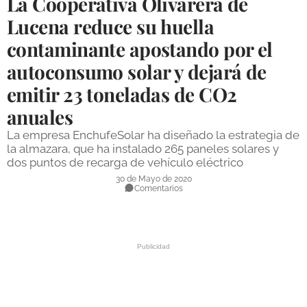
La Cooperativa Olivarera de
DEPORTES
Lucena reduce su huella
contaminante apostando por el
COMPETICIONES
autoconsumo solar y dejará de
DEPORTE BASE
emitir 23 toneladas de CO2
OPINIÓN
anuales
VENTANA CIUDADANA
La empresa EnchufeSolar ha diseñado la estrategia de
la almazara, que ha instalado 265 paneles solares y
CÓRDOBA
dos puntos de recarga de vehículo eléctrico
30 de Mayo de 2020
PROVINCIA
Comentarios
SUBBÉTICA HOY
SALUD
OBRAS
NECROLÓGICAS