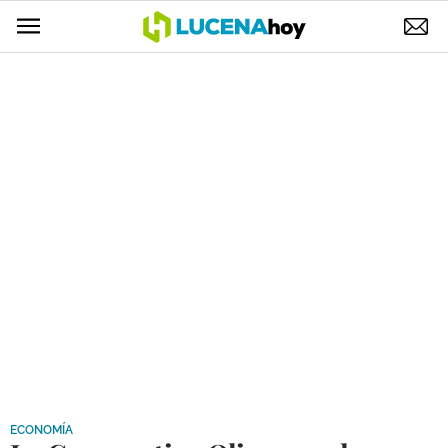
POLÍTICA
AYUNTAMIENTO
ELECCIONES
SUCESOS
ECONOMÍA
DESARROLLO LOCAL
LUCENA EMPRESAS
OCIO
COFRADÍAS
ECONOMÍA