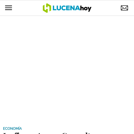
POLÍTICA
AYUNTAMIENTO
ELECCIONES
SUCESOS
ECONOMÍA
DESARROLLO LOCAL
LUCENA EMPRESAS
OCIO
COFRADÍAS
ECONOMÍA