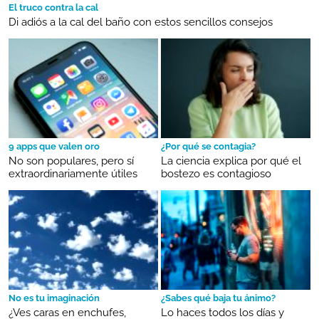
El truco contra la cal
Di adiós a la cal del baño con estos sencillos consejos
9 apps que valen oro
¿Por qué se contagia?
No son populares, pero sí
La ciencia explica por qué el
extraordinariamente útiles
bostezo es contagioso
No es tu imaginación
¿Sabes qué baja tu ánimo?
¿Ves caras en enchufes,
Lo haces todos los días y