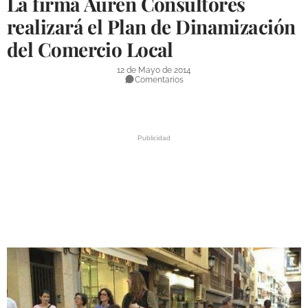
La firma Auren Consultores
DEPORTES
realizará el Plan de Dinamización
del Comercio Local
COMPETICIONES
DEPORTE BASE
12 de Mayo de 2014
Comentarios
OPINIÓN
VENTANA CIUDADANA
CÓRDOBA
PROVINCIA
SUBBÉTICA HOY
SALUD
OBRAS
NECROLÓGICAS