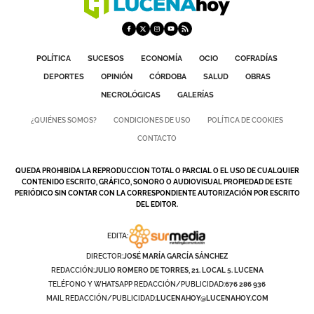
POLÍTICA
SUCESOS
ECONOMÍA
OCIO
COFRADÍAS
DEPORTES
OPINIÓN
CÓRDOBA
SALUD
OBRAS
NECROLÓGICAS
GALERÍAS
¿QUIÉNES SOMOS?
CONDICIONES DE USO
POLÍTICA DE COOKIES
CONTACTO
QUEDA PROHIBIDA LA REPRODUCCION TOTAL O PARCIAL O EL USO DE CUALQUIER
CONTENIDO ESCRITO, GRÁFICO, SONORO O AUDIOVISUAL PROPIEDAD DE ESTE
PERIÓDICO SIN CONTAR CON LA CORRESPONDIENTE AUTORIZACIÓN POR ESCRITO
DEL EDITOR.
EDITA:
DIRECTOR:
JOSÉ MARÍA GARCÍA SÁNCHEZ
REDACCIÓN:
JULIO ROMERO DE TORRES, 21. LOCAL 5. LUCENA
TELÉFONO Y WHATSAPP REDACCIÓN/PUBLICIDAD:
676 286 936
MAIL REDACCIÓN/PUBLICIDAD:
LUCENAHOY@LUCENAHOY.COM