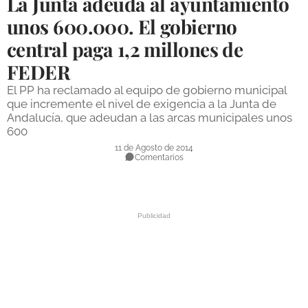
La Junta adeuda al ayuntamiento
DEPORTES
unos 600.000. El gobierno
central paga 1,2 millones de
COMPETICIONES
FEDER
DEPORTE BASE
El PP ha reclamado al equipo de gobierno municipal
OPINIÓN
que incremente el nivel de exigencia a la Junta de
Andalucía, que adeudan a las arcas municipales unos
VENTANA CIUDADANA
600
11 de Agosto de 2014
CÓRDOBA
Comentarios
PROVINCIA
SUBBÉTICA HOY
SALUD
OBRAS
NECROLÓGICAS