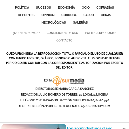
POLÍTICA
SUCESOS
ECONOMÍA
OCIO
COFRADÍAS
DEPORTES
OPINIÓN
CÓRDOBA
SALUD
OBRAS
NECROLÓGICAS
GALERÍAS
¿QUIÉNES SOMOS?
CONDICIONES DE USO
POLÍTICA DE COOKIES
CONTACTO
QUEDA PROHIBIDA LA REPRODUCCION TOTAL O PARCIAL O EL USO DE CUALQUIER
CONTENIDO ESCRITO, GRÁFICO, SONORO O AUDIOVISUAL PROPIEDAD DE ESTE
PERIÓDICO SIN CONTAR CON LA CORRESPONDIENTE AUTORIZACIÓN POR ESCRITO
DEL EDITOR.
EDITA:
DIRECTOR:
JOSÉ MARÍA GARCÍA SÁNCHEZ
REDACCIÓN:
JULIO ROMERO DE TORRES, 21. LOCAL 5. LUCENA
TELÉFONO Y WHATSAPP REDACCIÓN/PUBLICIDAD:
676 286 936
MAIL REDACCIÓN/PUBLICIDAD:
LUCENAHOY@LUCENAHOY.COM
Top 2026: destinos clave