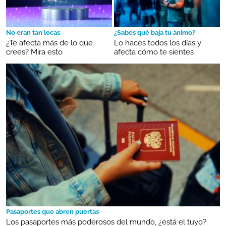
No eran tan locas
¿Sabes qué baja tu ánimo?
¿Te afecta más de lo que
Lo haces todos los días y
crees? Mira esto
afecta cómo te sientes
Pasaportes que abren puertas
Los pasaportes más poderosos del mundo, ¿está el tuyo?