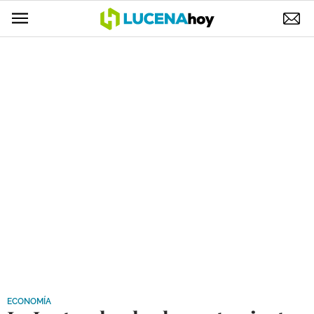
POLÍTICA
AYUNTAMIENTO
ELECCIONES
SUCESOS
ECONOMÍA
DESARROLLO LOCAL
LUCENA EMPRESAS
OCIO
COFRADÍAS
ECONOMÍA