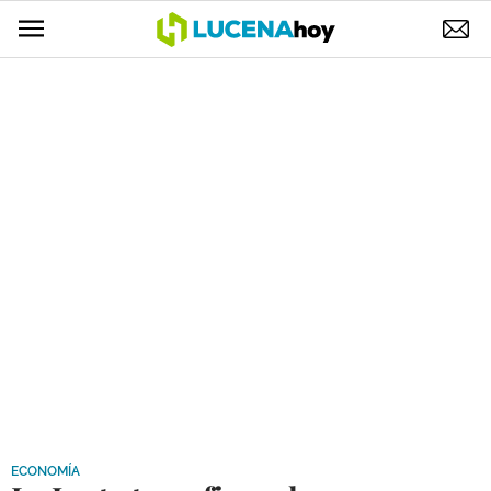
POLÍTICA
AYUNTAMIENTO
ELECCIONES
SUCESOS
ECONOMÍA
DESARROLLO LOCAL
LUCENA EMPRESAS
OCIO
COFRADÍAS
ECONOMÍA