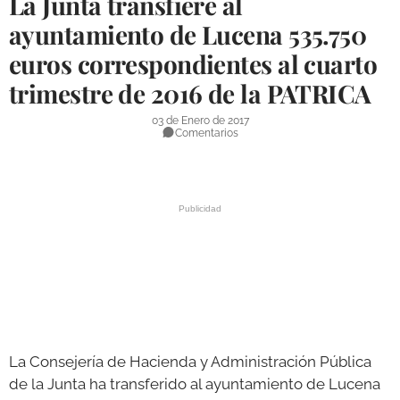
La Junta transfiere al
DEPORTES
ayuntamiento de Lucena 535.750
euros correspondientes al cuarto
COMPETICIONES
trimestre de 2016 de la PATRICA
DEPORTE BASE
03 de Enero de 2017
OPINIÓN
Comentarios
VENTANA CIUDADANA
CÓRDOBA
PROVINCIA
SUBBÉTICA HOY
SALUD
OBRAS
La Consejería de Hacienda y Administración Pública
de la Junta ha transferido al ayuntamiento de Lucena
NECROLÓGICAS