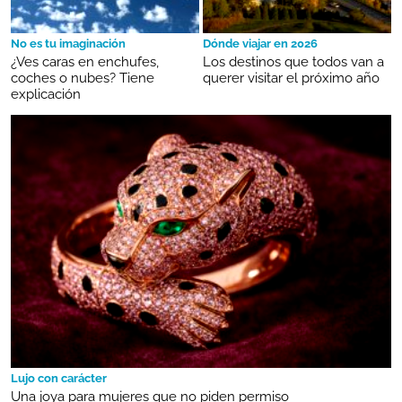
No es tu imaginación
Dónde viajar en 2026
¿Ves caras en enchufes,
Los destinos que todos van a
coches o nubes? Tiene
querer visitar el próximo año
explicación
Lujo con carácter
Una joya para mujeres que no piden permiso