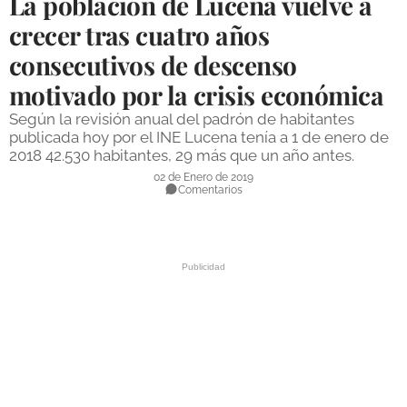
La población de Lucena vuelve a
DEPORTES
crecer tras cuatro años
consecutivos de descenso
COMPETICIONES
motivado por la crisis económica
DEPORTE BASE
Según la revisión anual del padrón de habitantes
OPINIÓN
publicada hoy por el INE Lucena tenía a 1 de enero de
2018 42.530 habitantes, 29 más que un año antes.
VENTANA CIUDADANA
02 de Enero de 2019
Comentarios
CÓRDOBA
PROVINCIA
SUBBÉTICA HOY
SALUD
OBRAS
NECROLÓGICAS