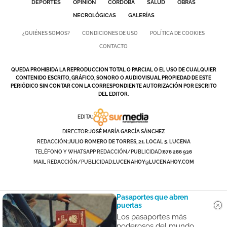
DEPORTES
OPINIÓN
CÓRDOBA
SALUD
OBRAS
NECROLÓGICAS
GALERÍAS
¿QUIÉNES SOMOS?
CONDICIONES DE USO
POLÍTICA DE COOKIES
CONTACTO
QUEDA PROHIBIDA LA REPRODUCCION TOTAL O PARCIAL O EL USO DE CUALQUIER
CONTENIDO ESCRITO, GRÁFICO, SONORO O AUDIOVISUAL PROPIEDAD DE ESTE
PERIÓDICO SIN CONTAR CON LA CORRESPONDIENTE AUTORIZACIÓN POR ESCRITO
DEL EDITOR.
EDITA:
DIRECTOR:
JOSÉ MARÍA GARCÍA SÁNCHEZ
REDACCIÓN:
JULIO ROMERO DE TORRES, 21. LOCAL 5. LUCENA
TELÉFONO Y WHATSAPP REDACCIÓN/PUBLICIDAD:
676 286 936
MAIL REDACCIÓN/PUBLICIDAD:
LUCENAHOY@LUCENAHOY.COM
Pasaportes que abren
puertas
Los pasaportes más
poderosos del mundo,