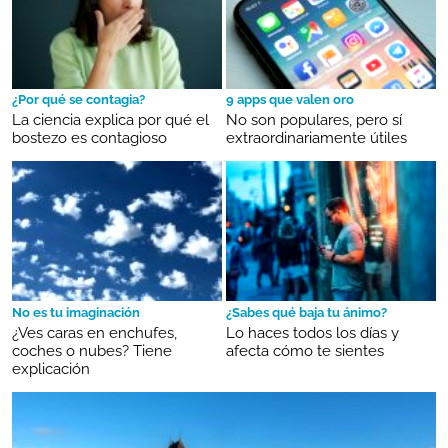
¿Por qué se contagia?
9 apps que valen oro
La ciencia explica por qué el
No son populares, pero sí
bostezo es contagioso
extraordinariamente útiles
No es tu imaginación
¿Sabes qué baja tu ánimo?
¿Ves caras en enchufes,
Lo haces todos los días y
coches o nubes? Tiene
afecta cómo te sientes
explicación