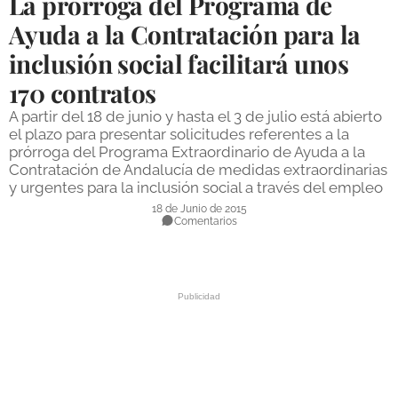
La prórroga del Programa de
DEPORTES
Ayuda a la Contratación para la
inclusión social facilitará unos
COMPETICIONES
170 contratos
DEPORTE BASE
A partir del 18 de junio y hasta el 3 de julio está abierto
OPINIÓN
el plazo para presentar solicitudes referentes a la
prórroga del Programa Extraordinario de Ayuda a la
VENTANA CIUDADANA
Contratación de Andalucía de medidas extraordinarias
y urgentes para la inclusión social a través del empleo
CÓRDOBA
18 de Junio de 2015
Comentarios
PROVINCIA
SUBBÉTICA HOY
SALUD
OBRAS
NECROLÓGICAS