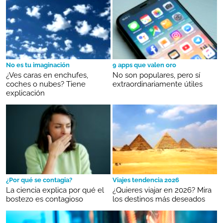
No es tu imaginación
9 apps que valen oro
¿Ves caras en enchufes,
No son populares, pero sí
coches o nubes? Tiene
extraordinariamente útiles
explicación
¿Por qué se contagia?
Viajes tendencia 2026
La ciencia explica por qué el
¿Quieres viajar en 2026? Mira
bostezo es contagioso
los destinos más deseados