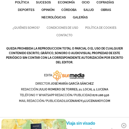
POLÍTICA
SUCESOS
ECONOMÍA
OCIO
COFRADÍAS
DEPORTES
OPINIÓN
CÓRDOBA
SALUD
OBRAS
NECROLÓGICAS
GALERÍAS
¿QUIÉNES SOMOS?
CONDICIONES DE USO
POLÍTICA DE COOKIES
CONTACTO
QUEDA PROHIBIDA LA REPRODUCCION TOTAL O PARCIAL O EL USO DE CUALQUIER
CONTENIDO ESCRITO, GRÁFICO, SONORO O AUDIOVISUAL PROPIEDAD DE ESTE
PERIÓDICO SIN CONTAR CON LA CORRESPONDIENTE AUTORIZACIÓN POR ESCRITO
DEL EDITOR.
EDITA:
DIRECTOR:
JOSÉ MARÍA GARCÍA SÁNCHEZ
REDACCIÓN:
JULIO ROMERO DE TORRES, 21. LOCAL 5. LUCENA
TELÉFONO Y WHATSAPP REDACCIÓN/PUBLICIDAD:
676 286 936
MAIL REDACCIÓN/PUBLICIDAD:
LUCENAHOY@LUCENAHOY.COM
Viaja sin visado