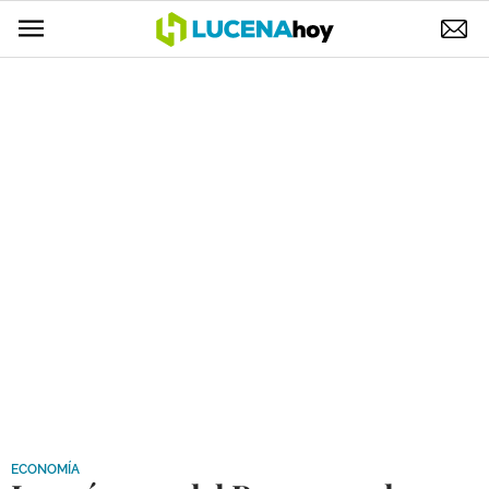
POLÍTICA
AYUNTAMIENTO
ELECCIONES
SUCESOS
ECONOMÍA
DESARROLLO LOCAL
LUCENA EMPRESAS
OCIO
COFRADÍAS
ECONOMÍA