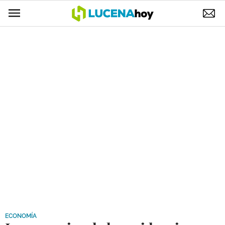
POLÍTICA
AYUNTAMIENTO
ELECCIONES
SUCESOS
ECONOMÍA
DESARROLLO LOCAL
LUCENA EMPRESAS
OCIO
COFRADÍAS
ECONOMÍA