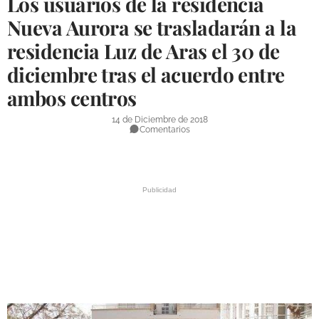
Los usuarios de la residencia
DEPORTES
Nueva Aurora se trasladarán a la
residencia Luz de Aras el 30 de
COMPETICIONES
diciembre tras el acuerdo entre
DEPORTE BASE
ambos centros
OPINIÓN
14 de Diciembre de 2018
VENTANA CIUDADANA
Comentarios
CÓRDOBA
PROVINCIA
SUBBÉTICA HOY
SALUD
OBRAS
NECROLÓGICAS