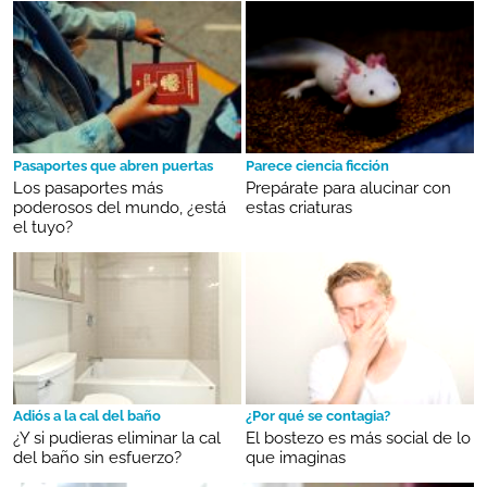
Pasaportes que abren puertas
Parece ciencia ficción
Los pasaportes más
Prepárate para alucinar con
poderosos del mundo, ¿está
estas criaturas
el tuyo?
Adiós a la cal del baño
¿Por qué se contagia?
¿Y si pudieras eliminar la cal
El bostezo es más social de lo
del baño sin esfuerzo?
que imaginas