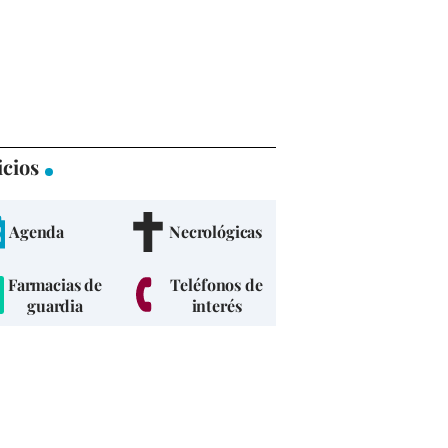
icios
Agenda
Necrológicas
Farmacias de
Teléfonos de
guardia
interés