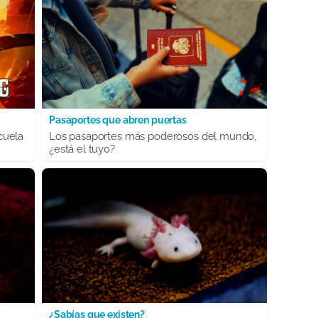
Pasaportes que abren puertas
cuela
Los pasaportes más poderosos del mundo,
¿está el tuyo?
¿Sabías que existen?