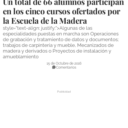
Un total de 66 alumnos participan
DEPORTES
en los cinco cursos ofertados por
la Escuela de la Madera
COMPETICIONES
style="text-align: justify;">Algunas de las
DEPORTE BASE
especialidades puestas en marcha son Operaciones
de grabación y tratamiento de datos y documentos;
OPINIÓN
trabajos de carpintería y mueble, Mecanizados de
madera y derivados o Proyectos de instalación y
VENTANA CIUDADANA
amueblamiento
CÓRDOBA
15 de Octubre de 2016
Comentarios
PROVINCIA
SUBBÉTICA HOY
SALUD
OBRAS
NECROLÓGICAS