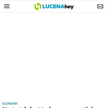
POLÍTICA
AYUNTAMIENTO
ELECCIONES
SUCESOS
ECONOMÍA
DESARROLLO LOCAL
LUCENA EMPRESAS
OCIO
COFRADÍAS
ECONOMÍA