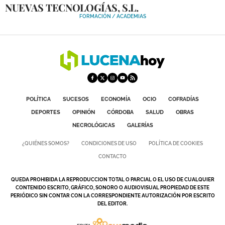
NUEVAS TECNOLOGÍAS, S.L.
DEPORTES
FORMACIÓN / ACADEMIAS
COMPETICIONES
DEPORTE BASE
OPINIÓN
VENTANA CIUDADANA
POLÍTICA
SUCESOS
ECONOMÍA
OCIO
COFRADÍAS
CÓRDOBA
DEPORTES
OPINIÓN
CÓRDOBA
SALUD
OBRAS
NECROLÓGICAS
GALERÍAS
PROVINCIA
¿QUIÉNES SOMOS?
CONDICIONES DE USO
POLÍTICA DE COOKIES
SUBBÉTICA HOY
CONTACTO
SALUD
QUEDA PROHIBIDA LA REPRODUCCION TOTAL O PARCIAL O EL USO DE CUALQUIER
CONTENIDO ESCRITO, GRÁFICO, SONORO O AUDIOVISUAL PROPIEDAD DE ESTE
PERIÓDICO SIN CONTAR CON LA CORRESPONDIENTE AUTORIZACIÓN POR ESCRITO
OBRAS
DEL EDITOR.
NECROLÓGICAS