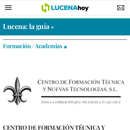
POLÍTICA
Lucena: la guía
AYUNTAMIENTO
Formación / Academias
ELECCIONES
SUCESOS
ECONOMÍA
DESARROLLO LOCAL
LUCENA EMPRESAS
OCIO
COFRADÍAS
CENTRO DE FORMACIÓN TÉCNICA Y