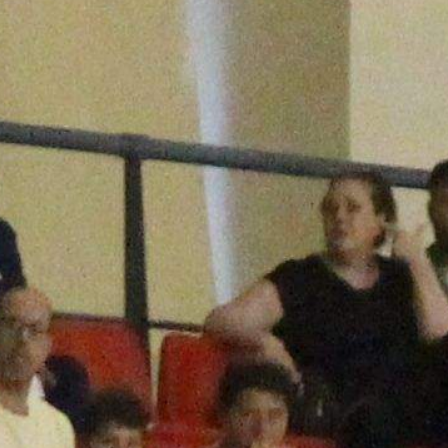
DEPORTES
COMPETICIONES
DEPORTE BASE
OPINIÓN
VENTANA CIUDADANA
CÓRDOBA
PROVINCIA
SUBBÉTICA HOY
SALUD
OBRAS
NECROLÓGICAS