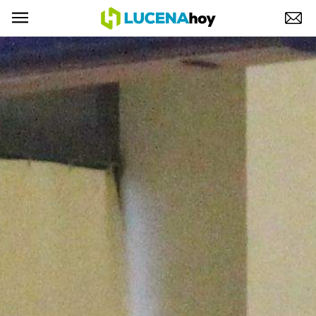
POLÍTICA
AYUNTAMIENTO
ELECCIONES
SUCESOS
ECONOMÍA
DESARROLLO LOCAL
LUCENA EMPRESAS
OCIO
COFRADÍAS