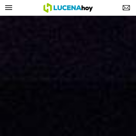
POLÍTICA
AYUNTAMIENTO
ELECCIONES
SUCESOS
ECONOMÍA
DESARROLLO LOCAL
LUCENA EMPRESAS
OCIO
COFRADÍAS