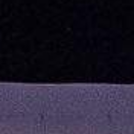
DEPORTES
COMPETICIONES
DEPORTE BASE
OPINIÓN
VENTANA CIUDADANA
CÓRDOBA
PROVINCIA
SUBBÉTICA HOY
SALUD
OBRAS
NECROLÓGICAS