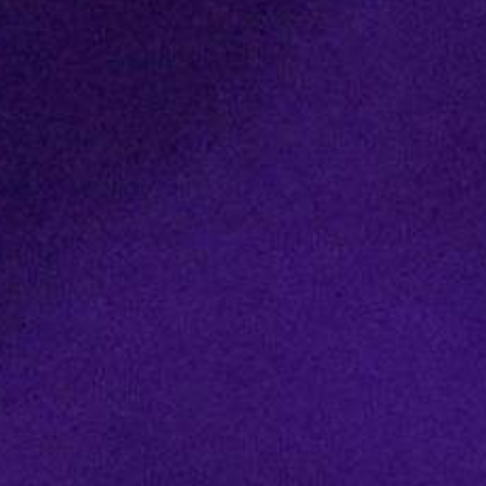
DEPORTES
COMPETICIONES
DEPORTE BASE
OPINIÓN
VENTANA CIUDADANA
CÓRDOBA
PROVINCIA
SUBBÉTICA HOY
SALUD
OBRAS
NECROLÓGICAS