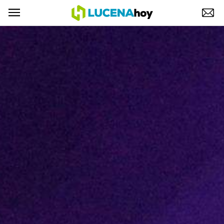
POLÍTICA
AYUNTAMIENTO
ELECCIONES
SUCESOS
ECONOMÍA
DESARROLLO LOCAL
LUCENA EMPRESAS
OCIO
COFRADÍAS