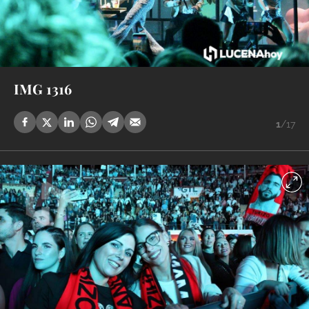
IMG 1316
1
/17