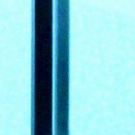
DEPORTES
COMPETICIONES
DEPORTE BASE
OPINIÓN
VENTANA CIUDADANA
CÓRDOBA
PROVINCIA
SUBBÉTICA HOY
SALUD
OBRAS
NECROLÓGICAS