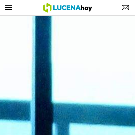
POLÍTICA
AYUNTAMIENTO
ELECCIONES
SUCESOS
ECONOMÍA
DESARROLLO LOCAL
LUCENA EMPRESAS
OCIO
COFRADÍAS