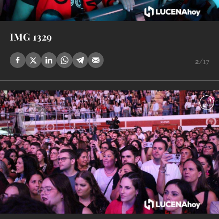
IMG 1329
2
/17