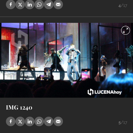
4
/17
IMG 1240
5
/17