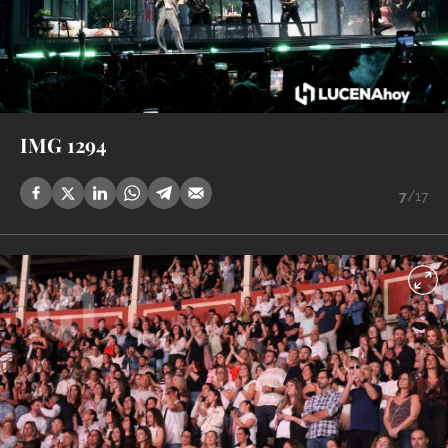
IMG 1294
7
/17