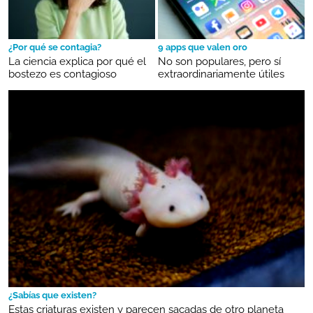
¿Por qué se contagia?
9 apps que valen oro
La ciencia explica por qué el
No son populares, pero sí
bostezo es contagioso
extraordinariamente útiles
¿Sabías que existen?
Estas criaturas existen y parecen sacadas de otro planeta