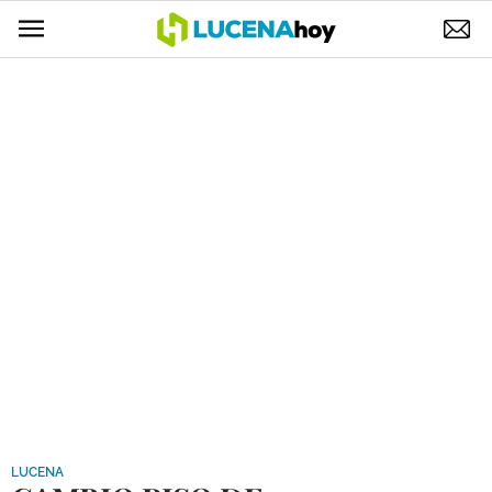
POLÍTICA
AYUNTAMIENTO
ELECCIONES
SUCESOS
ECONOMÍA
DESARROLLO LOCAL
LUCENA EMPRESAS
OCIO
COFRADÍAS
LUCENA