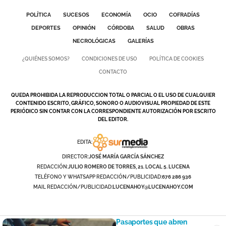
POLÍTICA
SUCESOS
ECONOMÍA
OCIO
COFRADÍAS
DEPORTES
OPINIÓN
CÓRDOBA
SALUD
OBRAS
NECROLÓGICAS
GALERÍAS
¿QUIÉNES SOMOS?
CONDICIONES DE USO
POLÍTICA DE COOKIES
CONTACTO
QUEDA PROHIBIDA LA REPRODUCCION TOTAL O PARCIAL O EL USO DE CUALQUIER
CONTENIDO ESCRITO, GRÁFICO, SONORO O AUDIOVISUAL PROPIEDAD DE ESTE
PERIÓDICO SIN CONTAR CON LA CORRESPONDIENTE AUTORIZACIÓN POR ESCRITO
DEL EDITOR.
EDITA:
DIRECTOR:
JOSÉ MARÍA GARCÍA SÁNCHEZ
REDACCIÓN:
JULIO ROMERO DE TORRES, 21. LOCAL 5. LUCENA
TELÉFONO Y WHATSAPP REDACCIÓN/PUBLICIDAD:
676 286 936
MAIL REDACCIÓN/PUBLICIDAD:
LUCENAHOY@LUCENAHOY.COM
Pasaportes que abren