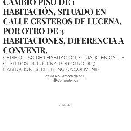
CAMBIO PISO DE 1
DEPORTES
HABITACIÓN, SITUADO EN
CALLE CESTEROS DE LUCENA,
COMPETICIONES
POR OTRO DE 3
DEPORTE BASE
HABITACIONES, DIFERENCIA A
OPINIÓN
CONVENIR.
VENTANA CIUDADANA
CAMBIO PISO DE 1 HABITACIÓN, SITUADO EN CALLE
CESTEROS DE LUCENA, POR OTRO DE 3
CÓRDOBA
HABITACIONES, DIFERENCIA A CONVENIR
07 de Noviembre de 2014
PROVINCIA
Comentarios
SUBBÉTICA HOY
SALUD
OBRAS
NECROLÓGICAS