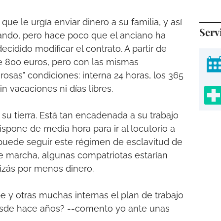
ue le urgía enviar dinero a su familia, y así
Serv
ando, pero hace poco que el anciano ha
ecidido modificar el contrato. A partir de
e 800 euros, pero con las mismas
osas" condiciones: interna 24 horas, los 365
in vacaciones ni días libres.
u tierra. Está tan encadenada a su trabajo
spone de media hora para ir al locutorio a
o puede seguir este régimen de esclavitud de
 se marcha, algunas compatriotas estarían
uizás por menos dinero.
e y otras muchas internas el plan de trabajo
esde hace años? --comento yo ante unas