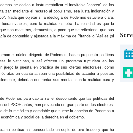
demos se dedica a instrumentalizar el inevitable "cabreo" de los
alizar, mediante el recurso al populismo, esa justa indignación y
ico". Nada que objetar si la ideología de Podemos estuviera clara,
fueran viables, pero la realidad es otra. La realidad es que la
a que son maestros, demuestra, a poco que se reflexione, que sus
Serv
acía de contenido y ajustada a la máxima de Pirandello "Así es (si
forman el núcleo dirigente de Podemos, hacen propuesta políticas
tas le vaticinan, y así ofrecen un programa rupturista en las
n juego la puesta en práctica de sus ofertas electorales, como
mócratas en cuanto atisban una posibilidad de acceder a puestos
ablemente, deberían confrontar sus recetas con la realidad pura y
a de Podemos para capitalizar el descontento que las políticas del
apa del PSOE antes, han provocado en gran parte de los electores.
cia de lo melódica y agradable que suene la canción de Podemos a
a económica y social de la derecha en el gobierno.
orama político ha representado un soplo de aire fresco y que ha