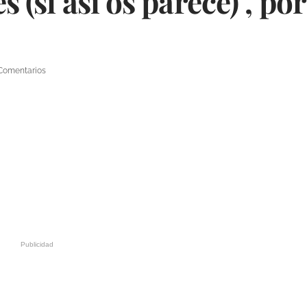
s (si así os parece)", po
Comentarios