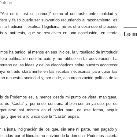
. Roldán
 "Así es (si así os parece)" como el contraste entre realidad y
adero y falso puede ser subvertido recurriendo al razonamiento, es
en la tradición filosófica Hegeliana, no es otra cosa que el proceso
Lo m
s y antítesis, que se resuelven en una conclusión, en teoría
s ha tenido, al menos en sus inicios, la virtualidad de introducir
fera política de nuestro país y me ratifico en tal aseveración. La
 terreno de las ideas y de los diagnósticos sobre nuestro acontecer
ya entrado claramente en las recetas necesarias para curar las
n a nuestra sociedad y, por ende, a la organización política de la
tesis de Podemos es, al menos desde mi punto de vista, maniquea.
 es "Casta" y, por ende, contraria al bien común ya que, por su
erpetuarse así misma en el poder para, de esa forma, seguir
rga y que es a lo único que la "Casta" aspira.
a justa indignación de los que, sin arte ni parte, han pagado y
cticadas por el liberalismo salvaje de la derecha. Podemos acierta