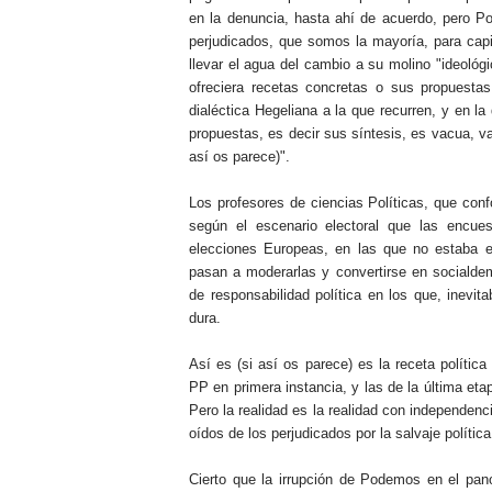
en la denuncia, hasta ahí de acuerdo, pero Po
perjudicados, que somos la mayoría, para capit
llevar el agua del cambio a su molino "ideológ
ofreciera recetas concretas o sus propuestas 
dialéctica Hegeliana a la que recurren, y en l
propuestas, es decir sus síntesis, es vacua, v
así os parece)".
Los profesores de ciencias Políticas, que con
según el escenario electoral que las encues
elecciones Europeas, en las que no estaba e
pasan a moderarlas y convertirse en socialde
de responsabilidad política en los que, inevit
dura.
Así es (si así os parece) es la receta polític
PP en primera instancia, y las de la última et
Pero la realidad es la realidad con independen
oídos de los perjudicados por la salvaje polític
Cierto que la irrupción de Podemos en el pan