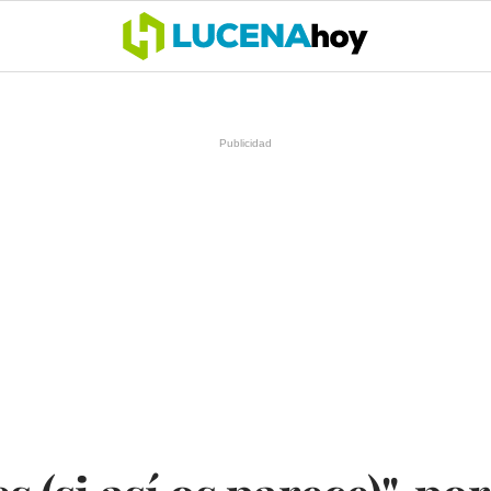
OCIO
COFRADÍAS
DEPORTES
OPINIÓN
CÓRDOBA
SALU