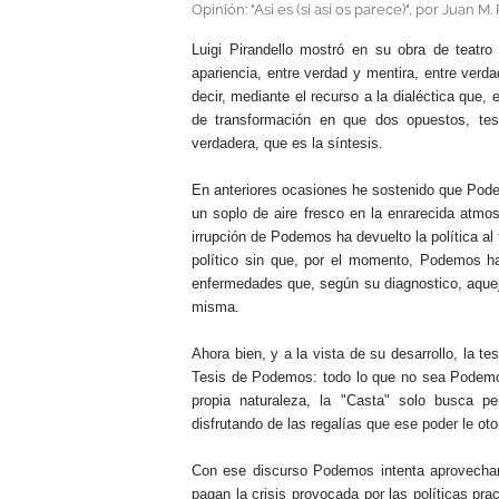
Opinión: "Así es (si así os parece)", por Juan M
Luigi Pirandello mostró en su obra de teatro
apariencia, entre verdad y mentira, entre verd
decir, mediante el recurso a la dialéctica que, 
de transformación en que dos opuestos, tesi
verdadera, que es la síntesis.
En anteriores ocasiones he sostenido que Podemo
un soplo de aire fresco en la enrarecida atmos
irrupción de Podemos ha devuelto la política al
político sin que, por el momento, Podemos ha
enfermedades que, según su diagnostico, aqueja
misma.
Ahora bien, y a la vista de su desarrollo, la 
Tesis de Podemos: todo lo que no sea Podemos
propia naturaleza, la "Casta" solo busca p
disfrutando de las regalías que ese poder le oto
Con ese discurso Podemos intenta aprovechar l
pagan la crisis provocada por las políticas pra