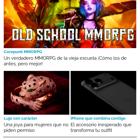
Corepunk MMORPG
Un verdadero MMORPG de la vieja escuela ¡Cómo los de
antes, pero mejor!
Lujo con carácter
iPhone que combina contigo
Una joya para mujeres que no
El accesorio inesperado que
piden permiso
transforma tu outfit