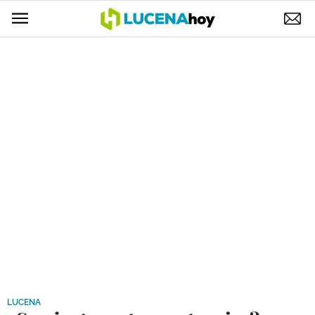
POLÍTICA
AYUNTAMIENTO
ELECCIONES
SUCESOS
ECONOMÍA
DESARROLLO LOCAL
LUCENA EMPRESAS
OCIO
COFRADÍAS
LUCENA