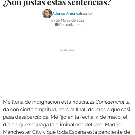
¿Son justas estas sentencias?
DEPORTES
Alfonso Jiménez
Escritor
COMPETICIONES
07 de Mayo de 2022
Comentarios
DEPORTE BASE
OPINIÓN
VENTANA CIUDADANA
CÓRDOBA
PROVINCIA
SUBBÉTICA HOY
Me llena de indignación esta noticia.
El Confidencial
la
SALUD
da con cierta amplitud, pero al final, de modo que casi
pasa desapercibida. Me fijo en la fecha, 4 de mayo, el
OBRAS
día en que se juega la eliminatoria del Real Madrid-
Manchester City y que toda España está pendiente de
NECROLÓGICAS