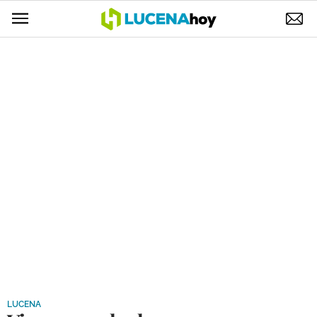
POLÍTICA
AYUNTAMIENTO
ELECCIONES
SUCESOS
ECONOMÍA
DESARROLLO LOCAL
LUCENA EMPRESAS
OCIO
COFRADÍAS
LUCENA