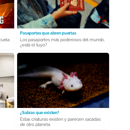
Pasaportes que abren puertas
cuela
Los pasaportes más poderosos del mundo,
¿está el tuyo?
¿Sabías que existen?
Estas criaturas existen y parecen sacadas
de otro planeta