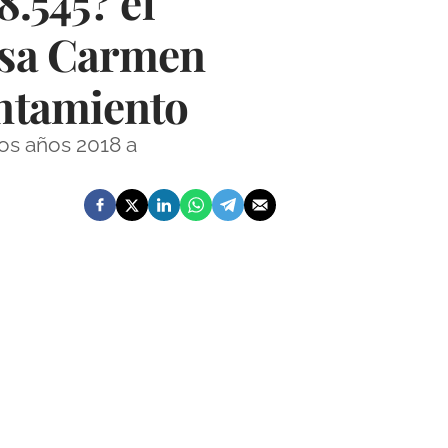
8.545? el
desa Carmen
untamiento
los años 2018 a