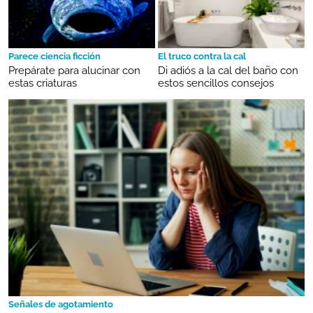
Parece ciencia ficción
El truco contra la cal
Prepárate para alucinar con
Di adiós a la cal del baño con
estas criaturas
estos sencillos consejos
Señales de agotamiento