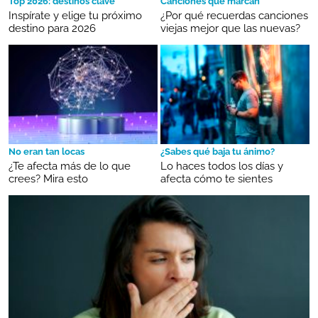
Top 2026: destinos clave
Canciones que marcan
Inspírate y elige tu próximo
¿Por qué recuerdas canciones
destino para 2026
viejas mejor que las nuevas?
No eran tan locas
¿Sabes qué baja tu ánimo?
¿Te afecta más de lo que
Lo haces todos los días y
crees? Mira esto
afecta cómo te sientes