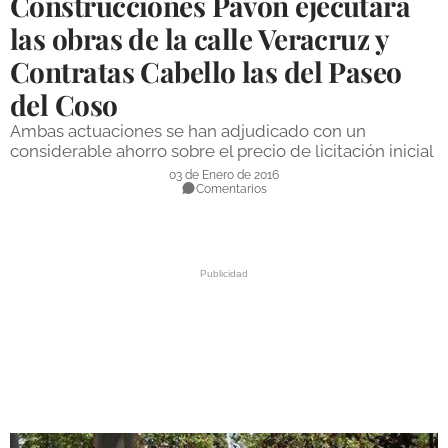
Construcciones Pavón ejecutará
DEPORTES
las obras de la calle Veracruz y
Contratas Cabello las del Paseo
COMPETICIONES
del Coso
DEPORTE BASE
Ambas actuaciones se han adjudicado con un
OPINIÓN
considerable ahorro sobre el precio de licitación inicial
03 de Enero de 2016
VENTANA CIUDADANA
Comentarios
CÓRDOBA
PROVINCIA
SUBBÉTICA HOY
SALUD
OBRAS
NECROLÓGICAS