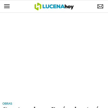
POLÍTICA
AYUNTAMIENTO
ELECCIONES
SUCESOS
ECONOMÍA
DESARROLLO LOCAL
LUCENA EMPRESAS
OCIO
COFRADÍAS
OBRAS