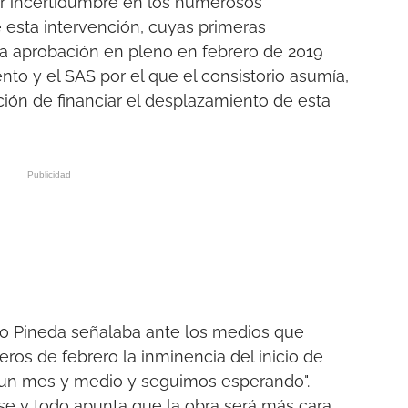
er incertidumbre en los numerosos
esta intervención, cuyas primeras
 la aprobación en pleno en febrero de 2019
nto y el SAS por el que el consistorio asumía,
ación de financiar el desplazamiento de esta
io Pineda señalaba ante los medios que
ros de febrero la inminencia del inicio de
a un mes y medio y seguimos esperando".
rse y todo apunta que la obra será más cara.