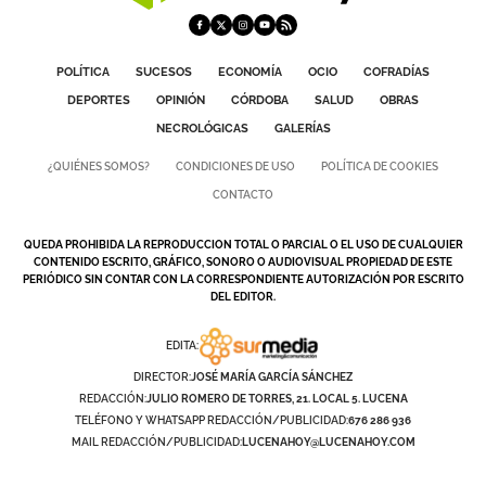
POLÍTICA
SUCESOS
ECONOMÍA
OCIO
COFRADÍAS
DEPORTES
OPINIÓN
CÓRDOBA
SALUD
OBRAS
NECROLÓGICAS
GALERÍAS
¿QUIÉNES SOMOS?
CONDICIONES DE USO
POLÍTICA DE COOKIES
CONTACTO
QUEDA PROHIBIDA LA REPRODUCCION TOTAL O PARCIAL O EL USO DE CUALQUIER
CONTENIDO ESCRITO, GRÁFICO, SONORO O AUDIOVISUAL PROPIEDAD DE ESTE
PERIÓDICO SIN CONTAR CON LA CORRESPONDIENTE AUTORIZACIÓN POR ESCRITO
DEL EDITOR.
EDITA:
DIRECTOR:
JOSÉ MARÍA GARCÍA SÁNCHEZ
REDACCIÓN:
JULIO ROMERO DE TORRES, 21. LOCAL 5. LUCENA
TELÉFONO Y WHATSAPP REDACCIÓN/PUBLICIDAD:
676 286 936
MAIL REDACCIÓN/PUBLICIDAD:
LUCENAHOY@LUCENAHOY.COM