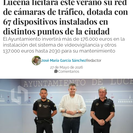
Lucena licitará este verano su red
DEPORTES
de cámaras de tráfico, dotada con
67 dispositivos instalados en
COMPETICIONES
distintos puntos de la ciudad
DEPORTE BASE
El Ayuntamiento invertirá más de 176.000 euros en la
OPINIÓN
instalación del sistema de videovigilancia y otros
137.000 euros hasta 2030 para su mantenimiento
VENTANA CIUDADANA
José María García Sánchez
Redactor
CÓRDOBA
27 de Mayo de 2026
Comentarios
PROVINCIA
SUBBÉTICA HOY
SALUD
OBRAS
NECROLÓGICAS