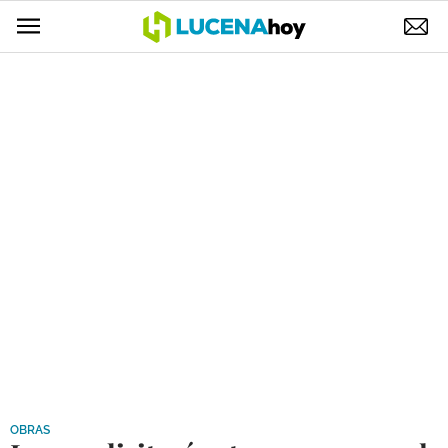
POLÍTICA
AYUNTAMIENTO
ELECCIONES
SUCESOS
ECONOMÍA
DESARROLLO LOCAL
LUCENA EMPRESAS
OCIO
COFRADÍAS
OBRAS