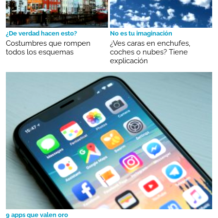
¿De verdad hacen esto?
No es tu imaginación
Costumbres que rompen
¿Ves caras en enchufes,
todos los esquemas
coches o nubes? Tiene
explicación
9 apps que valen oro