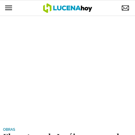
POLÍTICA
AYUNTAMIENTO
ELECCIONES
SUCESOS
ECONOMÍA
DESARROLLO LOCAL
LUCENA EMPRESAS
OCIO
COFRADÍAS
OBRAS