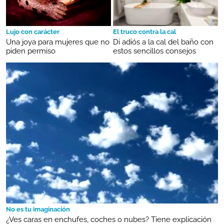
Lujo con carácter
El truco contra la cal
Una joya para mujeres que no
Di adiós a la cal del baño con
piden permiso
estos sencillos consejos
No es tu imaginación
¿Ves caras en enchufes, coches o nubes? Tiene explicación