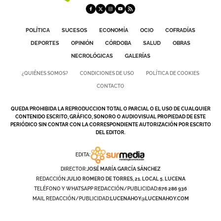
POLÍTICA
SUCESOS
ECONOMÍA
OCIO
COFRADÍAS
DEPORTES
OPINIÓN
CÓRDOBA
SALUD
OBRAS
NECROLÓGICAS
GALERÍAS
¿QUIÉNES SOMOS?
CONDICIONES DE USO
POLÍTICA DE COOKIES
CONTACTO
QUEDA PROHIBIDA LA REPRODUCCION TOTAL O PARCIAL O EL USO DE CUALQUIER
CONTENIDO ESCRITO, GRÁFICO, SONORO O AUDIOVISUAL PROPIEDAD DE ESTE
PERIÓDICO SIN CONTAR CON LA CORRESPONDIENTE AUTORIZACIÓN POR ESCRITO
DEL EDITOR.
EDITA:
DIRECTOR:
JOSÉ MARÍA GARCÍA SÁNCHEZ
REDACCIÓN:
JULIO ROMERO DE TORRES, 21. LOCAL 5. LUCENA
TELÉFONO Y WHATSAPP REDACCIÓN/PUBLICIDAD:
676 286 936
MAIL REDACCIÓN/PUBLICIDAD:
LUCENAHOY@LUCENAHOY.COM