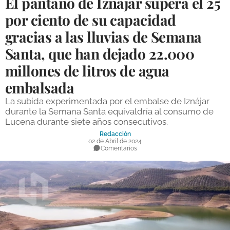
El pantano de Iznájar supera el 25
DEPORTES
por ciento de su capacidad
gracias a las lluvias de Semana
COMPETICIONES
Santa, que han dejado 22.000
DEPORTE BASE
millones de litros de agua
OPINIÓN
embalsada
VENTANA CIUDADANA
La subida experimentada por el embalse de Iznájar
durante la Semana Santa equivaldría al consumo de
CÓRDOBA
Lucena durante siete años consecutivos.
Redacción
PROVINCIA
02 de Abril de 2024
Comentarios
SUBBÉTICA HOY
SALUD
OBRAS
NECROLÓGICAS