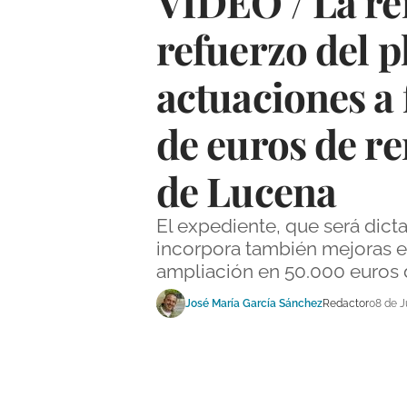
VÍDEO / La ren
refuerzo del p
actuaciones a 
de euros de r
de Lucena
El expediente, que será dic
incorpora también mejoras en
ampliación en 50.000 euros
José María García Sánchez
Redactor
08 de J