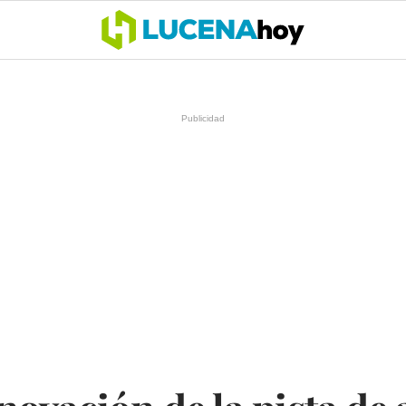
OCIO
COFRADÍAS
DEPORTES
OPINIÓN
CÓRDOBA
SALU