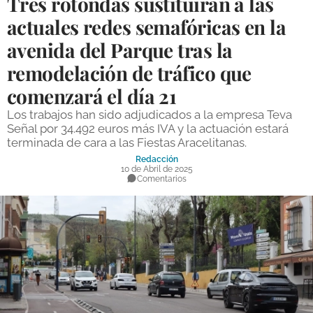
Tres rotondas sustituirán a las
DEPORTES
actuales redes semafóricas en la
avenida del Parque tras la
COMPETICIONES
remodelación de tráfico que
DEPORTE BASE
comenzará el día 21
OPINIÓN
Los trabajos han sido adjudicados a la empresa Teva
VENTANA CIUDADANA
Señal por 34.492 euros más IVA y la actuación estará
terminada de cara a las Fiestas Aracelitanas.
CÓRDOBA
Redacción
10 de Abril de 2025
Comentarios
PROVINCIA
SUBBÉTICA HOY
SALUD
OBRAS
NECROLÓGICAS