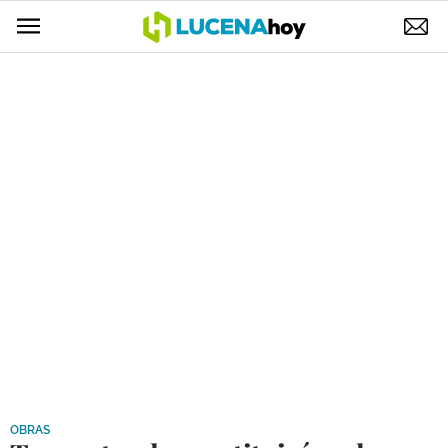
POLÍTICA
AYUNTAMIENTO
ELECCIONES
SUCESOS
ECONOMÍA
DESARROLLO LOCAL
LUCENA EMPRESAS
OCIO
COFRADÍAS
OBRAS