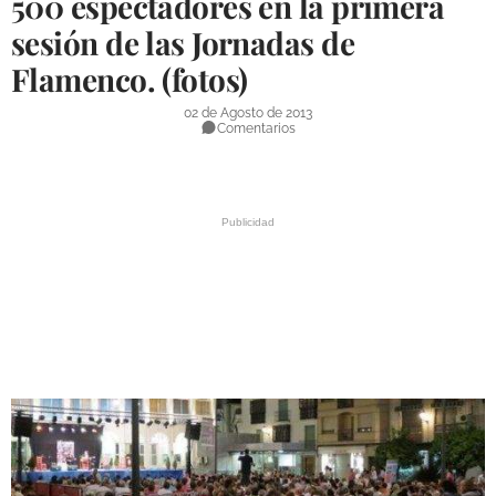
500 espectadores en la primera
DEPORTES
sesión de las Jornadas de
Flamenco. (fotos)
COMPETICIONES
DEPORTE BASE
02 de Agosto de 2013
Comentarios
OPINIÓN
VENTANA CIUDADANA
CÓRDOBA
PROVINCIA
SUBBÉTICA HOY
SALUD
OBRAS
NECROLÓGICAS