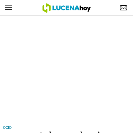
POLÍTICA
AYUNTAMIENTO
ELECCIONES
SUCESOS
ECONOMÍA
DESARROLLO LOCAL
LUCENA EMPRESAS
OCIO
COFRADÍAS
OCIO