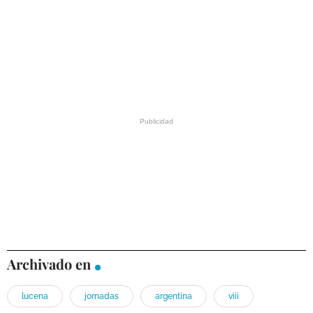
Archivado en
lucena
jornadas
argentina
viii