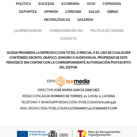
POLÍTICA
SUCESOS
ECONOMÍA
OCIO
COFRADÍAS
DEPORTES
OPINIÓN
CÓRDOBA
SALUD
OBRAS
NECROLÓGICAS
GALERÍAS
¿QUIÉNES SOMOS?
CONDICIONES DE USO
POLÍTICA DE COOKIES
CONTACTO
QUEDA PROHIBIDA LA REPRODUCCION TOTAL O PARCIAL O EL USO DE CUALQUIER
CONTENIDO ESCRITO, GRÁFICO, SONORO O AUDIOVISUAL PROPIEDAD DE ESTE
PERIÓDICO SIN CONTAR CON LA CORRESPONDIENTE AUTORIZACIÓN POR ESCRITO
DEL EDITOR.
EDITA:
DIRECTOR:
JOSÉ MARÍA GARCÍA SÁNCHEZ
REDACCIÓN:
JULIO ROMERO DE TORRES, 21. LOCAL 5. LUCENA
TELÉFONO Y WHATSAPP REDACCIÓN/PUBLICIDAD:
676 286 936
MAIL REDACCIÓN/PUBLICIDAD:
LUCENAHOY@LUCENAHOY.COM