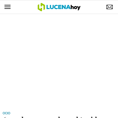
POLÍTICA
AYUNTAMIENTO
ELECCIONES
SUCESOS
ECONOMÍA
DESARROLLO LOCAL
LUCENA EMPRESAS
OCIO
COFRADÍAS
OCIO