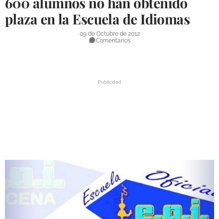
600 alumnos no han obtenido
DEPORTES
plaza en la Escuela de Idiomas
COMPETICIONES
09 de Octubre de 2012
Comentarios
DEPORTE BASE
OPINIÓN
VENTANA CIUDADANA
CÓRDOBA
PROVINCIA
SUBBÉTICA HOY
SALUD
OBRAS
NECROLÓGICAS