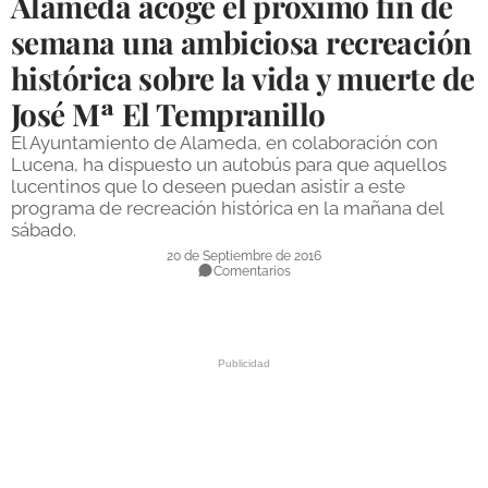
Alameda acoge el próximo fin de
DEPORTES
semana una ambiciosa recreación
histórica sobre la vida y muerte de
COMPETICIONES
José Mª El Tempranillo
DEPORTE BASE
El Ayuntamiento de Alameda, en colaboración con
OPINIÓN
Lucena, ha dispuesto un autobús para que aquellos
lucentinos que lo deseen puedan asistir a este
VENTANA CIUDADANA
programa de recreación histórica en la mañana del
sábado.
CÓRDOBA
20 de Septiembre de 2016
Comentarios
PROVINCIA
SUBBÉTICA HOY
SALUD
OBRAS
NECROLÓGICAS