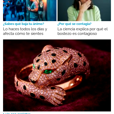
¿Sabes qué baja tu ánimo?
¿Por qué se contagia?
Lo haces todos los días y
La ciencia explica por qué el
afecta cómo te sientes
bostezo es contagioso