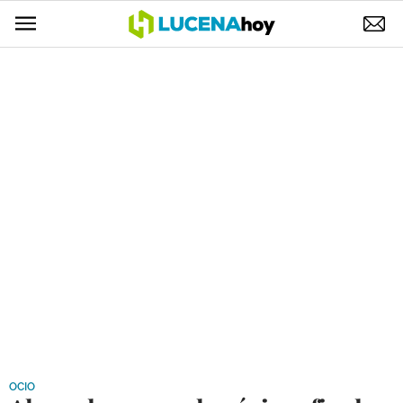
POLÍTICA
AYUNTAMIENTO
ELECCIONES
SUCESOS
ECONOMÍA
DESARROLLO LOCAL
LUCENA EMPRESAS
OCIO
COFRADÍAS
OCIO