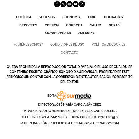
POLÍTICA
SUCESOS
ECONOMÍA
OCIO
COFRADÍAS
DEPORTES
OPINIÓN
CÓRDOBA
SALUD
OBRAS
NECROLÓGICAS
GALERÍAS
¿QUIÉNES SOMOS?
CONDICIONES DE USO
POLÍTICA DE COOKIES
CONTACTO
QUEDA PROHIBIDA LA REPRODUCCION TOTAL O PARCIAL O EL USO DE CUALQUIER
CONTENIDO ESCRITO, GRÁFICO, SONORO O AUDIOVISUAL PROPIEDAD DE ESTE
PERIÓDICO SIN CONTAR CON LA CORRESPONDIENTE AUTORIZACIÓN POR ESCRITO
DEL EDITOR.
EDITA:
DIRECTOR:
JOSÉ MARÍA GARCÍA SÁNCHEZ
REDACCIÓN:
JULIO ROMERO DE TORRES, 21. LOCAL 5. LUCENA
TELÉFONO Y WHATSAPP REDACCIÓN/PUBLICIDAD:
676 286 936
MAIL REDACCIÓN/PUBLICIDAD:
LUCENAHOY@LUCENAHOY.COM