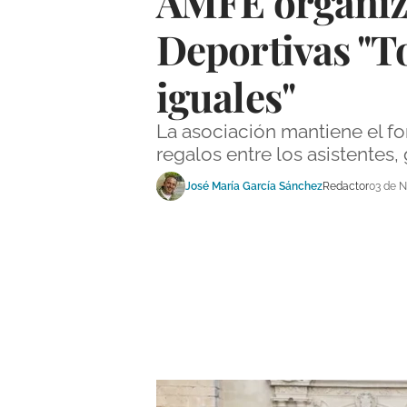
AMFE organiza
Deportivas "T
iguales"
La asociación mantiene el f
regalos entre los asistentes
José María García Sánchez
Redactor
03 de 