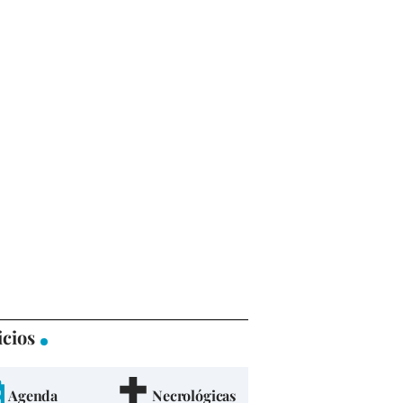
icios
Agenda
Necrológicas