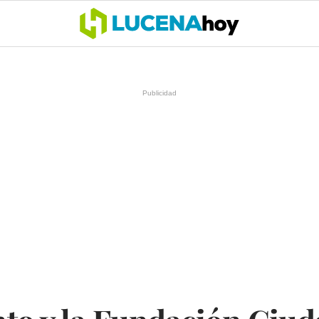
OCIO
COFRADÍAS
DEPORTES
OPINIÓN
CÓRDOBA
SALU