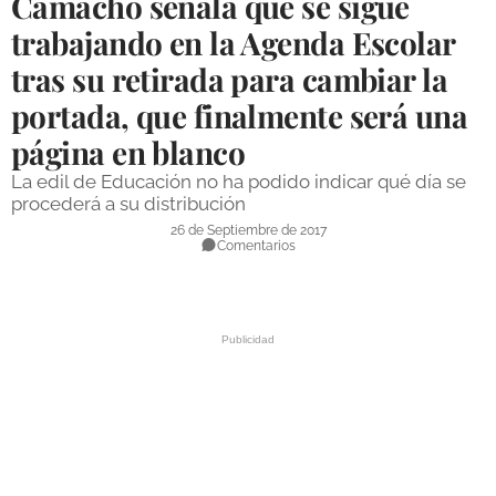
Camacho señala que se sigue
DEPORTES
trabajando en la Agenda Escolar
tras su retirada para cambiar la
COMPETICIONES
portada, que finalmente será una
DEPORTE BASE
página en blanco
OPINIÓN
La edil de Educación no ha podido indicar qué día se
VENTANA CIUDADANA
procederá a su distribución
26 de Septiembre de 2017
CÓRDOBA
Comentarios
PROVINCIA
SUBBÉTICA HOY
SALUD
OBRAS
NECROLÓGICAS