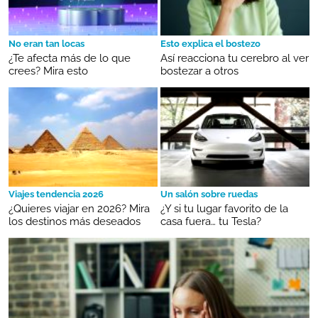
No eran tan locas
Esto explica el bostezo
¿Te afecta más de lo que
Así reacciona tu cerebro al ver
crees? Mira esto
bostezar a otros
Viajes tendencia 2026
Un salón sobre ruedas
¿Quieres viajar en 2026? Mira
¿Y si tu lugar favorito de la
los destinos más deseados
casa fuera… tu Tesla?