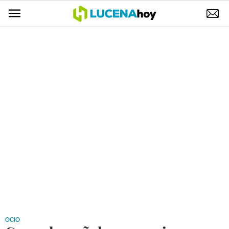
POLÍTICA
AYUNTAMIENTO
ELECCIONES
SUCESOS
ECONOMÍA
DESARROLLO LOCAL
LUCENA EMPRESAS
OCIO
COFRADÍAS
OCIO